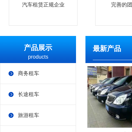
汽车租赁正规企业
完善的
产品展示
最新产品
products
商务租车
长途租车
旅游租车